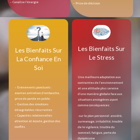
– Canalise l’énergie
– Prise de décision
Les Bienfaits Sur
Les Bienfaits Sur
Le Stress
La Confiance En
Soi
Une meilleure adaptation aux
contraintes de l’environnement
– Evènements ponctuels :
et une attitude plus sereine
examen,entretien d’embauche,
d’une manière globale face aux
prise de parole en public
situations anxiogènes ayant
– Gestion des émotions
comme conséquences:
désagréables récurrentes
– Capacités relationnelles:
-sur le plan personnel: anxiété,
attention et écoute, gestion des
surmenage, irritabilité, trouble
conflits
de le vigilance, trouble du
sommeil, fatigue, perte de
dynamisme