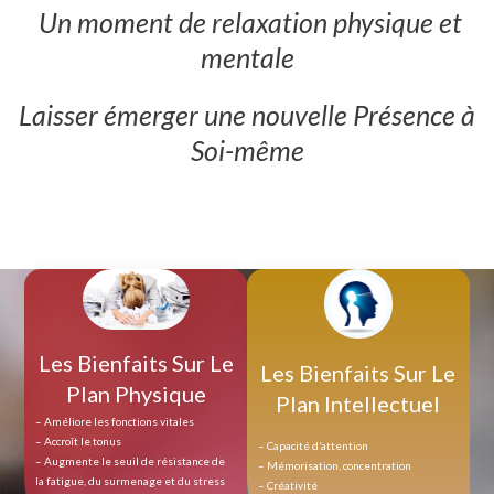
Un moment de relaxation physique et
mentale
Laisser émerger une nouvelle Présence à
Soi-même
Les Bienfaits Sur Le
Les Bienfaits Sur Le
Plan Physique
Plan Intellectuel
– Améliore les fonctions vitales
– Accroît le tonus
– Capacité d’attention
– Augmente le seuil de résistance de
– Mémorisation, concentration
la fatigue, du surmenage et du stress
– Créativité