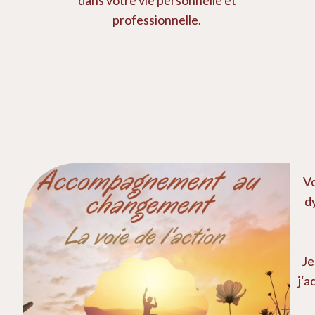
professionnelle.
Vo
d
Je
j
‘a