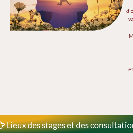
d’
va
M
e
Lieux des stages et des consultatio