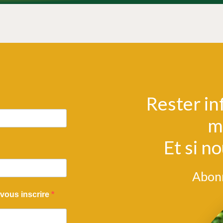
Rester in
m
Et si no
Abonn
 vous inscrire